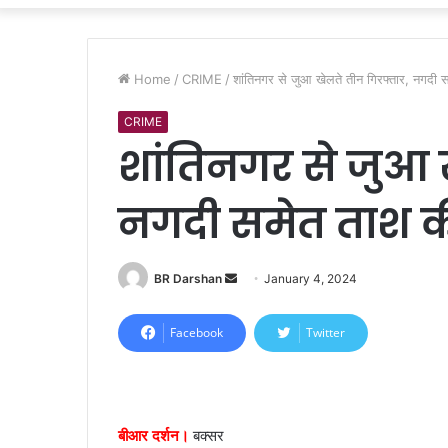
Home
/
CRIME
/
शांतिनगर से जुआ खेलते तीन गिरफ्तार, नगदी 
CRIME
शांतिनगर से जुआ 
नगदी समेत ताश की
BR Darshan
S
January 4, 2024
e
n
Facebook
Twitter
d
a
n
e
बीआर दर्शन।
बक्सर
m