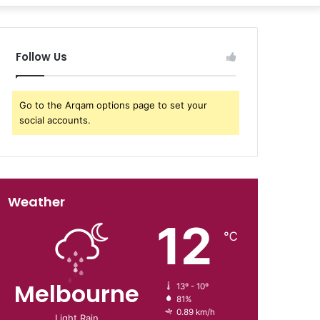
Follow Us
Go to the Arqam options page to set your
social accounts.
Weather
12
℃
Melbourne
13º - 10º
81%
0.89 km/h
Light Rain