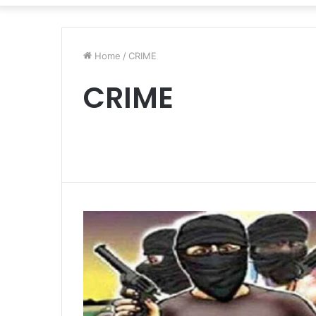
Home
/
CRIME
CRIME