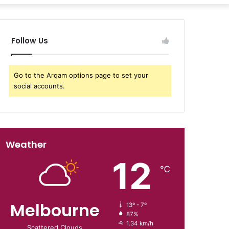
Follow Us
Go to the Arqam options page to set your
social accounts.
Weather
12
℃
Melbourne
13º - 7º
87%
1.34 km/h
Scattered Clouds