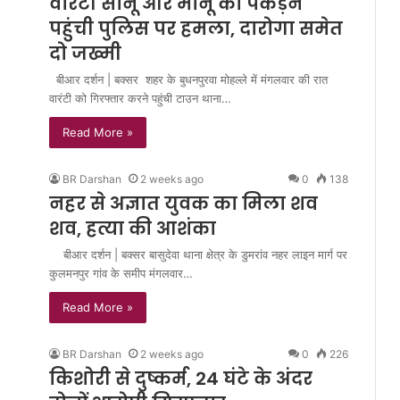
वारंटी सोनू और मोनू को पकड़ने
पहुंची पुलिस पर हमला, दारोगा समेत
दो जख्मी
बीआर दर्शन | बक्सर शहर के बुधनपुरवा मोहल्ले में मंगलवार की रात
वारंटी को गिरफ्तार करने पहुंची टाउन थाना…
Read More »
BR Darshan
2 weeks ago
0
138
नहर से अज्ञात युवक का मिला शव
शव, हत्या की आशंका
बीआर दर्शन | बक्सर बासुदेवा थाना क्षेत्र के डुमरांव नहर लाइन मार्ग पर
कुलमनपुर गांव के समीप मंगलवार…
Read More »
BR Darshan
2 weeks ago
0
226
किशोरी से दुष्कर्म, 24 घंटे के अंदर