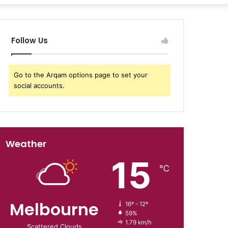
Follow Us
Go to the Arqam options page to set your
social accounts.
Weather
15
℃
Melbourne
16º - 12º
59%
1.79 km/h
Scattered Clouds