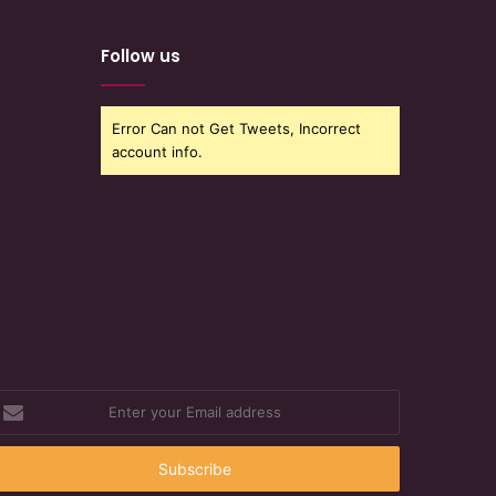
Follow us
Error Can not Get Tweets, Incorrect
account info.
nter
our
mail
ddress