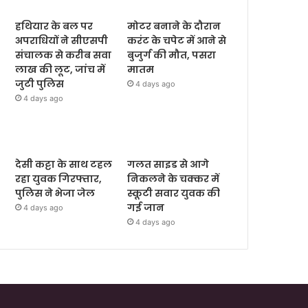
हथियार के बल पर
मोटर बनाने के दौरान
अपराधियों ने सीएसपी
करंट के चपेट में आने से
संचालक से करीब सवा
बुजुर्ग की मौत, पसरा
लाख की लूट, जांच में
मातम
जुटी पुलिस
4 days ago
4 days ago
देसी कट्टा के साथ टहल
गलत साइड से आगे
रहा युवक गिरफ्तार,
निकलने के चक्कर में
पुलिस ने भेजा जेल
स्कूटी सवार युवक की
गई जान
4 days ago
4 days ago