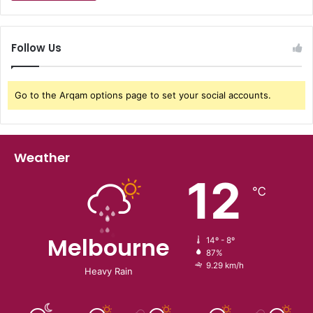
Follow Us
Go to the Arqam options page to set your social accounts.
Weather
12
℃
Melbourne
14º - 8º
87%
9.29 km/h
Heavy Rain