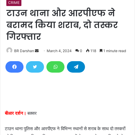
CRIME
टाउन थाना और आरपीएफ ने
बरामद किया शराब, दो तस्कर
गिरफ्तार
BR Darshan
S
March 4, 2024
0
118
1 minute read
e
n
d
a
n
e
m
a
बीआर दर्शन।
बक्सर
i
l
टाउन थाना पुलिस और आरपीएफ ने विभिन्न स्थानों से शराब के साथ दो तस्करों