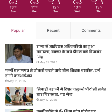
13
11
12
13
13
℃
℃
℃
℃
℃
Sun
Mon
Tue
Wed
Thu
Popular
Recent
Comments
राज्य में आईएएस अधिकारियों का हुआ
तबादला, बक्सर के नये डीएम बने विद्यानंद
सिंह
May 31, 2025
फर्जी प्रमाणपत्र से नौकरी करने वाले तीन शिक्षक बर्खास्त, दर्ज
होगी एफआईआर
May 21, 2025
सिपाही बहाली में रिश्वत वसूलते पीटीसी समेत
चार गिरफ्तार, गए जेल
July 12, 2025
फर्जी तरीके से ई- शिक्षा कोष पोर्टल पर