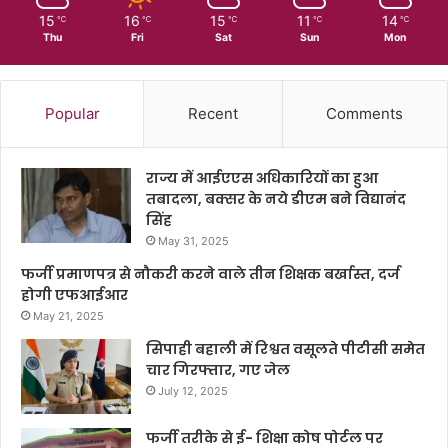
15
16
15
11
14
℃
℃
℃
℃
℃
Thu
Fri
Sat
Sun
Mon
Popular
Recent
Comments
राज्य में आईएएस अधिकारियों का हुआ
तबादला, बक्सर के नये डीएम बने विद्यानंद
सिंह
May 31, 2025
फर्जी प्रमाणपत्र से नौकरी करने वाले तीन शिक्षक बर्खास्त, दर्ज
होगी एफआईआर
May 21, 2025
सिपाही बहाली में रिश्वत वसूलते पीटीसी समेत
चार गिरफ्तार, गए जेल
July 12, 2025
फर्जी तरीके से ई- शिक्षा कोष पोर्टल पर