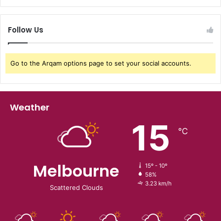
Follow Us
Go to the Arqam options page to set your social accounts.
Weather
15
℃
Melbourne
15º - 10º
58%
3.23 km/h
Scattered Clouds