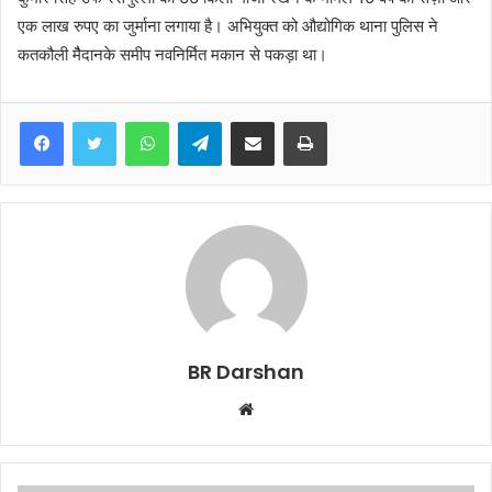
एक लाख रुपए का जुर्माना लगाया है। अभियुक्त को औद्योगिक थाना पुलिस ने
कतकौली मैैदानके समीप नवनिर्मित मकान से पकड़ा था।
WhatsApp
Telegram
Share via Email
Print
BR Darshan
W
e
b
s