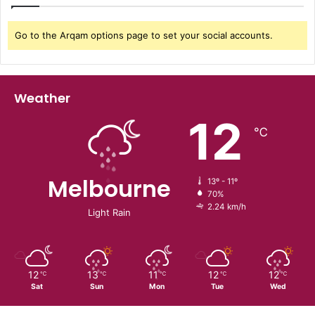
Go to the Arqam options page to set your social accounts.
Weather
12
℃
Melbourne
13º - 11º
70%
2.24 km/h
Light Rain
12
13
11
12
12
℃
℃
℃
℃
℃
Sat
Sun
Mon
Tue
Wed