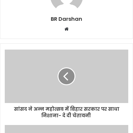
BR Darshan
W
e
b
s
i
t
e
सांसद ने अन्न महोत्सव में बिहार सरकार पर साधा
निशाना- दे दी चेतावनी