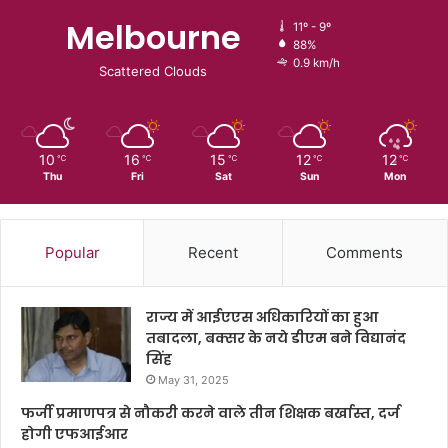
Melbourne
11º - 9º
88%
0.9 km/h
Scattered Clouds
10
16
15
12
12
℃
℃
℃
℃
℃
Thu
Fri
Sat
Sun
Mon
Popular
Recent
Comments
राज्य में आईएएस अधिकारियों का हुआ
तबादला, बक्सर के नये डीएम बने विद्यानंद
सिंह
May 31, 2025
फर्जी प्रमाणपत्र से नौकरी करने वाले तीन शिक्षक बर्खास्त, दर्ज
होगी एफआईआर