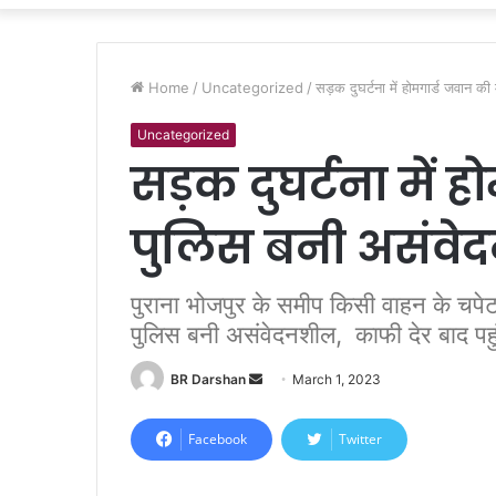
Home
/
Uncategorized
/
सड़क दुघर्टना में होमगार्ड जवान क
Uncategorized
सड़क दुघर्टना में 
पुलिस बनी असंवे
पुराना भोजपुर के समीप किसी वाहन के चपे
पुलिस बनी असंवेदनशील, काफी देर बाद पह
BR Darshan
S
March 1, 2023
e
n
Facebook
Twitter
d
a