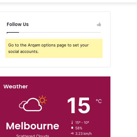
Follow Us
Go to the Arqam options page to set your
social accounts.
Weather
15
℃
Melbourne
15º - 10º
58%
3.23 km/h
Scattered Clouds