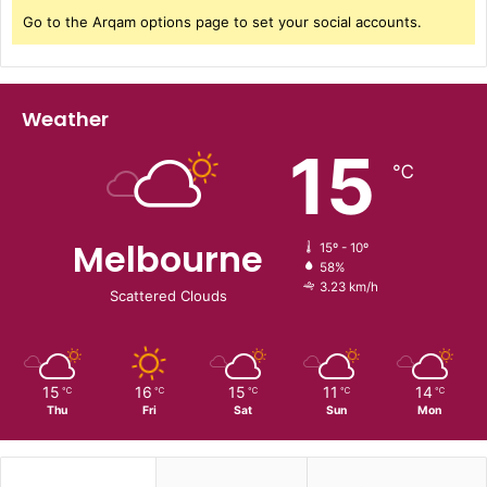
Go to the Arqam options page to set your social accounts.
Weather
15
℃
Melbourne
15º - 10º
58%
3.23 km/h
Scattered Clouds
15
16
15
11
14
℃
℃
℃
℃
℃
Thu
Fri
Sat
Sun
Mon