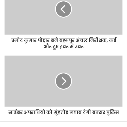
e
प्रमोद कुमार पोद्दार बने ब्रह्मपुर अंचल निरीक्षक, कई
और हुए इधर से उधर
साईबर अपराधियों को मुंहतोड़ जवाब देगी बक्सर पुलिस