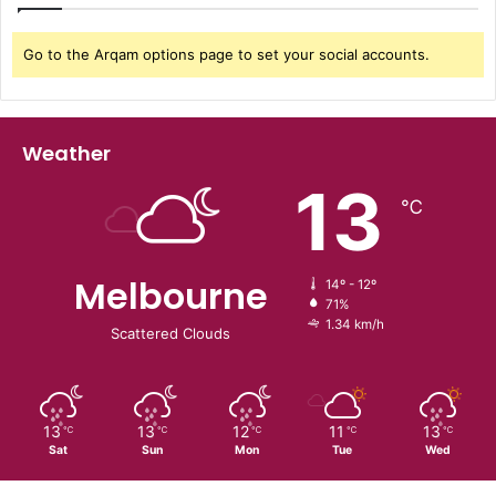
Go to the Arqam options page to set your social accounts.
Weather
13
℃
Melbourne
14º - 12º
71%
1.34 km/h
Scattered Clouds
13
13
12
11
13
℃
℃
℃
℃
℃
Sat
Sun
Mon
Tue
Wed