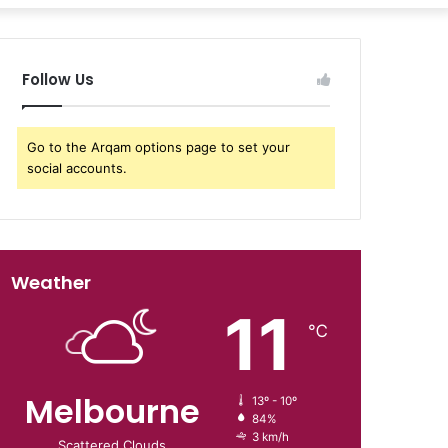
Follow Us
Go to the Arqam options page to set your
social accounts.
Weather
11
℃
Melbourne
13º - 10º
84%
3 km/h
Scattered Clouds