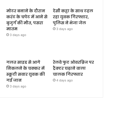
मोटर बनाने के दौरान
देसी कट्टा के साथ टहल
करंट के चपेट में आने से
रहा युवक गिरफ्तार,
बुजुर्ग की मौत, पसरा
पुलिस ने भेजा जेल
मातम
3 days ago
3 days ago
गलत साइड से आगे
रेलवे फुट ओवरब्रिज पर
निकलने के चक्कर में
ट्रैक्टर चढ़ाने वाला
स्कूटी सवार युवक की
चालक गिरफ्तार
गई जान
4 days ago
3 days ago