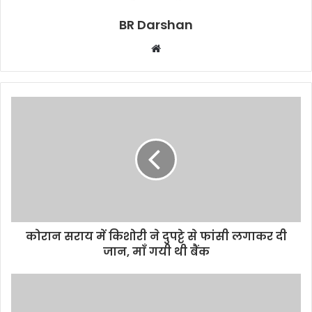
BR Darshan
W
e
b
s
i
t
e
कोरान सराय में किशोरी ने दुपट्टे से फांसी लगाकर दी
जान, माँ गयी थी बैंक