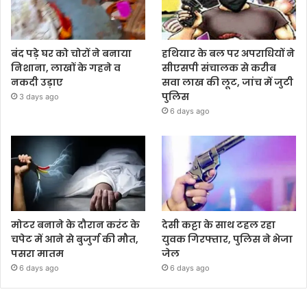
बंद पड़े घर को चोरों ने बनाया
हथियार के बल पर अपराधियों ने
निशाना, लाखों के गहने व
सीएसपी संचालक से करीब
नकदी उड़ाए
सवा लाख की लूट, जांच में जुटी
पुलिस
3 days ago
6 days ago
मोटर बनाने के दौरान करंट के
देसी कट्टा के साथ टहल रहा
चपेट में आने से बुजुर्ग की मौत,
युवक गिरफ्तार, पुलिस ने भेजा
पसरा मातम
जेल
6 days ago
6 days ago