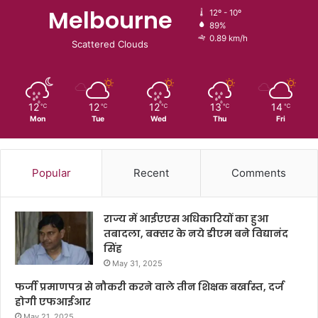
Melbourne
12º - 10º
89%
0.89 km/h
Scattered Clouds
12
12
12
13
14
℃
℃
℃
℃
℃
Mon
Tue
Wed
Thu
Fri
Popular
Recent
Comments
राज्य में आईएएस अधिकारियों का हुआ
तबादला, बक्सर के नये डीएम बने विद्यानंद
सिंह
May 31, 2025
फर्जी प्रमाणपत्र से नौकरी करने वाले तीन शिक्षक बर्खास्त, दर्ज
होगी एफआईआर
May 21, 2025