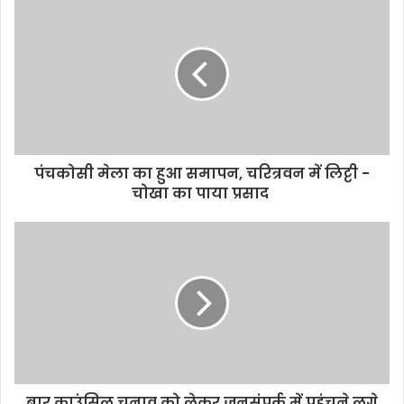
i
t
e
पंचकोसी मेला का हुआ समापन, चरित्रवन में लिट्टी -
चोखा का पाया प्रसाद
बार काउंसिल चुनाव को लेकर जनसंपर्क में पहुंचने लगे