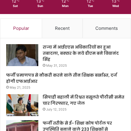
12
13
12
12
13
℃
℃
℃
℃
℃
Sat
Sun
Mon
Tue
Wed
Popular
Recent
Comments
राज्य में आईएएस अधिकारियों का हुआ
तबादला, बक्सर के नये डीएम बने विद्यानंद
सिंह
May 31, 2025
फर्जी प्रमाणपत्र से नौकरी करने वाले तीन शिक्षक बर्खास्त, दर्ज
होगी एफआईआर
May 21, 2025
सिपाही बहाली में रिश्वत वसूलते पीटीसी समेत
चार गिरफ्तार, गए जेल
July 12, 2025
फर्जी तरीके से ई- शिक्षा कोष पोर्टल पर
उपस्थिति बनाने वाले 233 शिक्षकों से