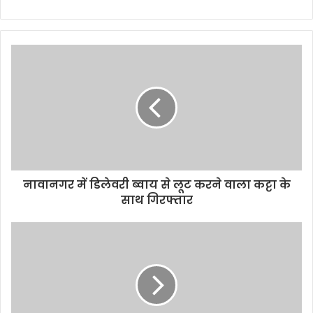
e
b
s
i
t
e
नावानगर में डिलेवरी ब्वाय से लूट करने वाला कट्टा के
साथ गिरफ्तार