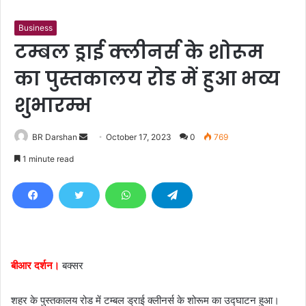
Business
टम्बल ड्राई क्लीनर्स के शोरूम
का पुस्तकालय रोड में हुआ भव्य
शुभारम्भ
BR Darshan
S
October 17, 2023
0
769
e
1 minute read
n
d
a
n
e
m
बीआर दर्शन।
बक्सर
a
i
शहर के पुस्तकालय रोड में टम्बल ड्राई क्लीनर्स के शोरूम का उद्घाटन हुआ।
l