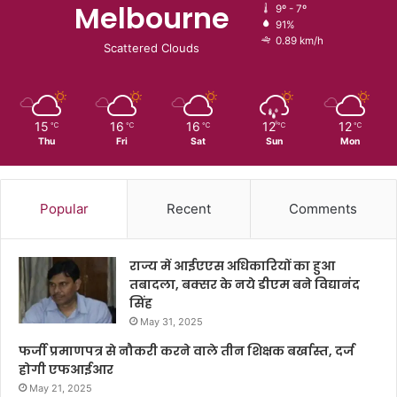
Melbourne
9º - 7º
91%
0.89 km/h
Scattered Clouds
15
16
16
12
12
℃
℃
℃
℃
℃
Thu
Fri
Sat
Sun
Mon
Popular
Recent
Comments
राज्य में आईएएस अधिकारियों का हुआ
तबादला, बक्सर के नये डीएम बने विद्यानंद
सिंह
May 31, 2025
फर्जी प्रमाणपत्र से नौकरी करने वाले तीन शिक्षक बर्खास्त, दर्ज
होगी एफआईआर
May 21, 2025