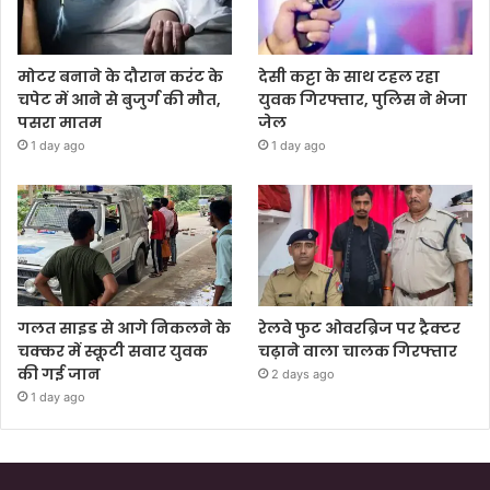
मोटर बनाने के दौरान करंट के
देसी कट्टा के साथ टहल रहा
चपेट में आने से बुजुर्ग की मौत,
युवक गिरफ्तार, पुलिस ने भेजा
पसरा मातम
जेल
1 day ago
1 day ago
गलत साइड से आगे निकलने के
रेलवे फुट ओवरब्रिज पर ट्रैक्टर
चक्कर में स्कूटी सवार युवक
चढ़ाने वाला चालक गिरफ्तार
की गई जान
2 days ago
1 day ago