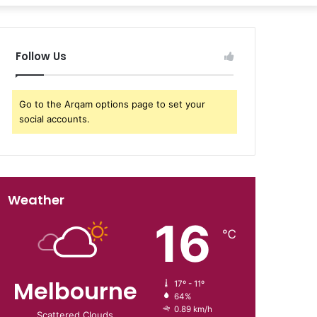
Follow Us
Go to the Arqam options page to set your
social accounts.
Weather
16
℃
Melbourne
17º - 11º
64%
0.89 km/h
Scattered Clouds