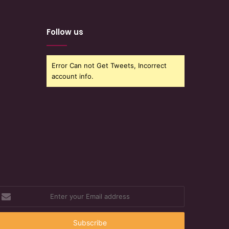
Follow us
Error Can not Get Tweets, Incorrect
account info.
nter
our
mail
ddress