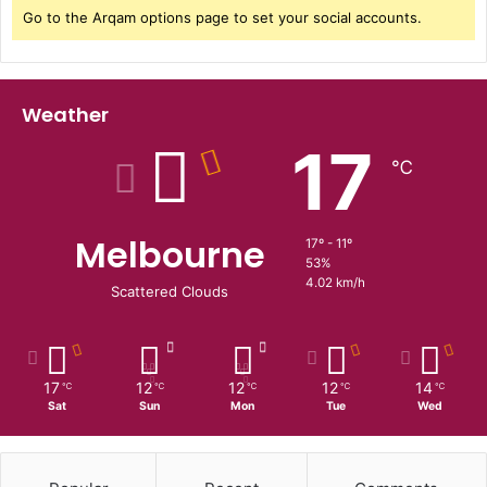
Go to the Arqam options page to set your social accounts.
Weather
17
℃
Melbourne
17º - 11º
53%
4.02 km/h
Scattered Clouds
17
12
12
12
14
℃
℃
℃
℃
℃
Sat
Sun
Mon
Tue
Wed