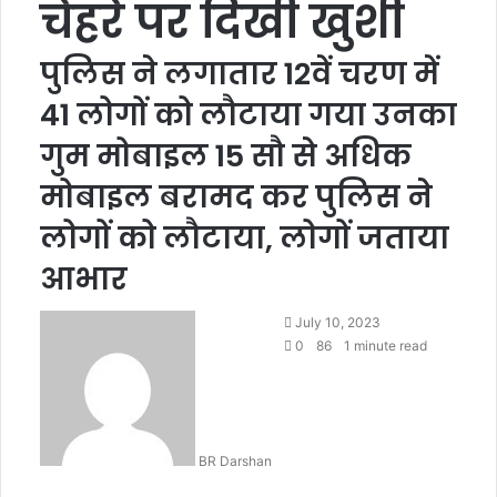
चेहरे पर दिखी खुशी
पुलिस ने लगातार 12वें चरण में
41 लोगों को लौटाया गया उनका
गुम मोबाइल 15 सौ से अधिक
मोबाइल बरामद कर पुलिस ने
लोगों को लौटाया, लोगों जताया
आभार
S
July 10, 2023
e
0
86
1 minute read
n
d
a
n
BR Darshan
e
m