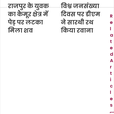
b
राजपुर के युवक
विश्व जनसंख्या
s
का कैमूर क्षेत्र में
i
दिवस पर डीएम
R
t
पेड़ पर लटका
ने सारथी रथ
e
e
l
मिला शव
किया रवाना
a
t
e
d
A
r
t
i
c
l
e
s