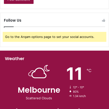
Follow Us
Go to the Arqam options page to set your social accounts.
Weather
11
℃
Melbourne
12º - 10º
80%
1.34 km/h
Scattered Clouds