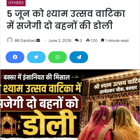
OTHERS
5 जून को श्याम उत्सव वाटिका
में सजेगी दो बहनों की डोली
BR Darshan
S
June 2, 2026
0
130
1 minute read
e
n
d
a
n
e
m
a
i
l