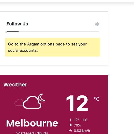
Follow Us
Go to the Arqam options page to set your
social accounts.
Weather
12
℃
Melbourne
12º - 10º
79%
0.83 km/h
Scattered Clouds