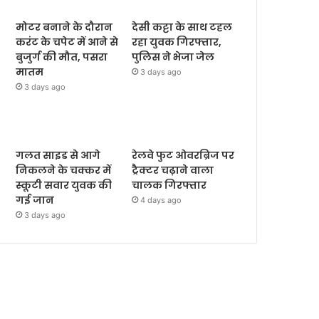
मोटर बनाने के दौरान
देसी कट्टा के साथ टहल
करंट के चपेट में आने से
रहा युवक गिरफ्तार,
बुजुर्ग की मौत, पसरा
पुलिस ने भेजा जेल
मातम
3 days ago
3 days ago
गलत साइड से आगे
रेलवे फुट ओवरब्रिज पर
निकलने के चक्कर में
ट्रैक्टर चढ़ाने वाला
स्कूटी सवार युवक की
चालक गिरफ्तार
गई जान
4 days ago
3 days ago