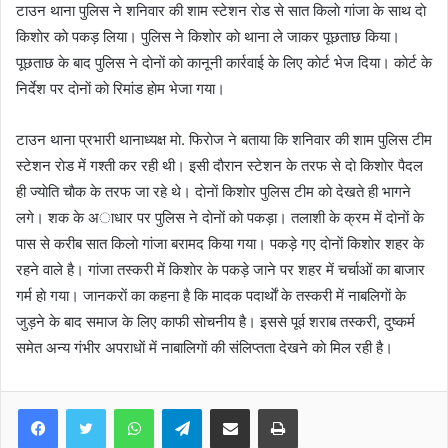
टाउन थाना पुलिस ने शनिवार की शाम स्टेशन राेड से सात किलाे गांजा के साथ दाे
i
l
किशाेर काे पकड़ लिया। पुलिस ने किशाेर काे थाना ले जाकर पूछताछ किया।
पूछताछ के बाद पुलिस ने दाेनाें काे कानूनी कार्रवाई के लिए काेर्ट भेज दिया। काेर्ट के
निर्देश पर दाेनाें काे रिमांड हाेम भेजा गया।
टाउन थाना प्रभारी थानाध्यक्ष माे. फिराेज ने बताया कि शनिवार की शाम पुलिस टीम
स्टेशन राेड में गश्ती कर रही थी। इसी दाैरान स्टेशन के तरफ से दाे किशाेर पैदल
ही ज्याेति चाैक के तरफ जा रहे थे। दाेनाें किशाेर पुलिस टीम काे देखते ही भागने
लगे। शक के अाधार पर पुलिस ने दाेनाें काे पकड़ा। तलाशी के क्रम में दाेनाें के
पास से करीब सात किलाे गांजा बरामद किया गया। पकड़े गए दाेनाें किशाेर शहर के
रहने वाले है। गांजा तस्करी में किशाेर के पकड़े जाने पर शहर में चर्चाओं का बाजार
गर्म हाे गया। जानकराें का कहना है कि मादक पदार्थाें के तस्करी में नाबलिगाें के
जुड़ने के बाद समाज के लिए काफी साेचनीय है। इससे पूर्व शराब तस्करी, दुष्कर्म
समेत अन्य गंभीर अपराधाें में नाबालिगाें की संलिप्तता देखने काे मिल रही है।
WhatsApp
Telegram
Share via Email
Print