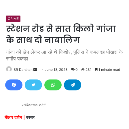
CRIME
स्टेशन राेड से सात किलाे गांजा
के साथ दाे नाबालिग
गांजा की खेप लेकर आ रहे थे किशोर, पुलिस ने कमलदह पोखरा के
समीप पकड़ा
BR Darshan
S
June 18, 2023
0
231
1 minute read
e
n
d
a
n
प्रतिकात्मक फोटो
e
बीआर दर्शन |
बक्सर
m
a