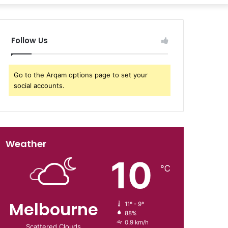
Follow Us
Go to the Arqam options page to set your
social accounts.
Weather
10
℃
Melbourne
11º - 9º
88%
0.9 km/h
Scattered Clouds