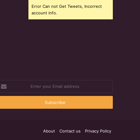
Error Can not Get Tweets, Incorrect
account info.
nter
our
mail
ddress
About
Contact us
Privacy Policy