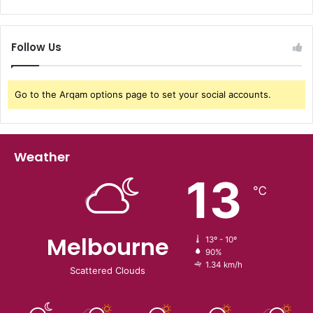
Follow Us
Go to the Arqam options page to set your social accounts.
Weather
13
℃
Melbourne
13º - 10º
90%
1.34 km/h
Scattered Clouds