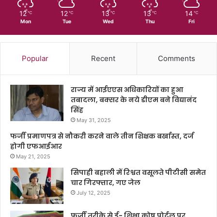
12
12
13
13
14
℃
℃
℃
℃
℃
Mon
Tue
Wed
Thu
Fri
Popular
Recent
Comments
राज्य में आईएएस अधिकारियों का हुआ
तबादला, बक्सर के नये डीएम बने विद्यानंद
सिंह
May 31, 2025
फर्जी प्रमाणपत्र से नौकरी करने वाले तीन शिक्षक बर्खास्त, दर्ज
होगी एफआईआर
May 21, 2025
सिपाही बहाली में रिश्वत वसूलते पीटीसी समेत
चार गिरफ्तार, गए जेल
July 12, 2025
फर्जी तरीके से ई- शिक्षा कोष पोर्टल पर