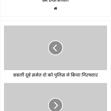
W
e
b
s
i
t
e
बबली दूबे समेत दो को पुलिस ने किया गिरफ्तार