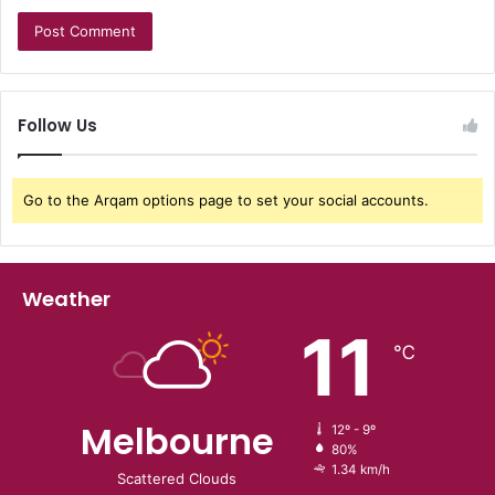
Follow Us
Go to the Arqam options page to set your social accounts.
Weather
11
℃
Melbourne
12º - 9º
80%
1.34 km/h
Scattered Clouds