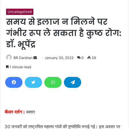
Uncategorized
समय से इलाज न मिलने पर
गंभीर रूप ले सकता है कुष्ठ रोग:
डॉ. भूपेंद्र
BR Darshan
S
January 30, 2023
0
39
e
1 minute read
n
d
a
n
e
m
बीआर दर्शन।
बक्सर
a
i
30 जनवरी को राष्ट्रपिता महात्मा गांधी की पुण्यतिथि मनाई गई। इस अवसर पर
l