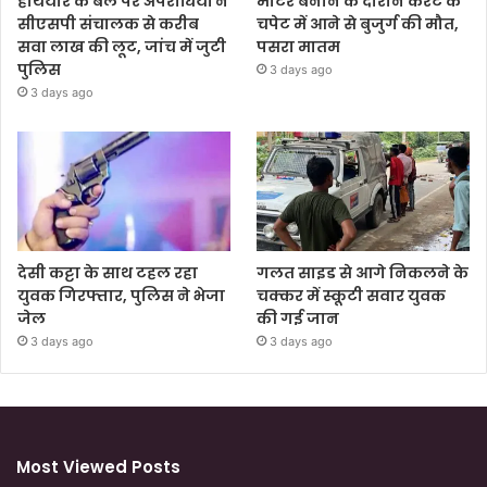
हथियार के बल पर अपराधियों ने
मोटर बनाने के दौरान करंट के
सीएसपी संचालक से करीब
चपेट में आने से बुजुर्ग की मौत,
सवा लाख की लूट, जांच में जुटी
पसरा मातम
पुलिस
3 days ago
3 days ago
देसी कट्टा के साथ टहल रहा
गलत साइड से आगे निकलने के
युवक गिरफ्तार, पुलिस ने भेजा
चक्कर में स्कूटी सवार युवक
जेल
की गई जान
3 days ago
3 days ago
Most Viewed Posts