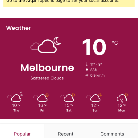
Go to the Arqam options page to set your social accounts.
Weather
10
℃
Melbourne
11º - 9º
88%
0.9 km/h
Scattered Clouds
10
16
15
12
12
℃
℃
℃
℃
℃
Thu
Fri
Sat
Sun
Mon
Popular
Recent
Comments