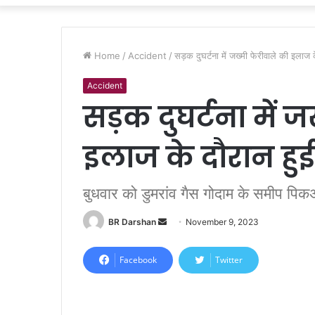
Home
/
Accident
/
सड़क दुघर्टना में जख्मी फेरीवाले की इलाज
Accident
सड़क दुघर्टना में 
इलाज के दौरान हु
बुधवार को डुमरांव गैस गोदाम के समीप पिकअ
BR Darshan
S
November 9, 2023
e
n
Facebook
Twitter
d
a
n