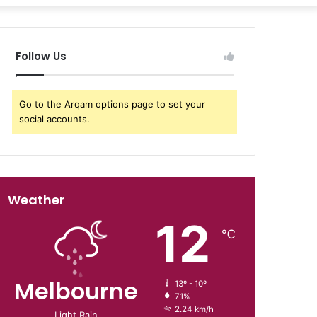
Follow Us
Go to the Arqam options page to set your
social accounts.
Weather
12
℃
Melbourne
13º - 10º
71%
2.24 km/h
Light Rain