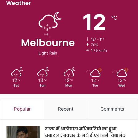
Weather
12
℃
Melbourne
12º - 11º
70%
1.79 km/h
Light Rain
12
13
12
12
13
℃
℃
℃
℃
℃
Sat
Sun
Mon
Tue
Wed
Popular
Recent
Comments
राज्य में आईएएस अधिकारियों का हुआ
तबादला, बक्सर के नये डीएम बने विद्यानंद