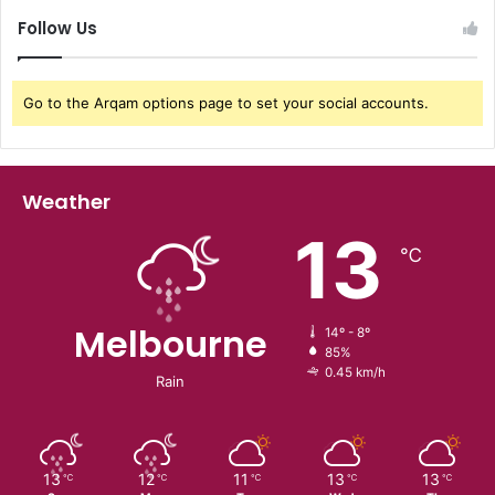
Follow Us
Go to the Arqam options page to set your social accounts.
Weather
13
℃
Melbourne
14º - 8º
85%
0.45 km/h
Rain
13
12
11
13
13
℃
℃
℃
℃
℃