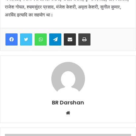
राजेश गोयल, श्यामसुंदर प्रसाद, मंजेश केशरी, अमृता केशरी, सुनील कुमार,
अरविंद इत्यादि का सहयोग था।
WhatsApp
Telegram
Share via Email
Print
BR Darshan
W
e
b
s