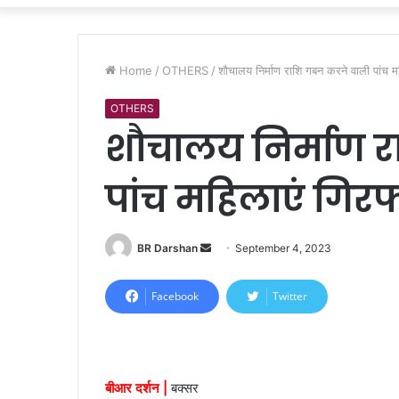
Home
/
OTHERS
/
शौचालय निर्माण राशि गबन करने वाली पांच मह
OTHERS
शौचालय निर्माण 
पांच महिलाएं गिरफ
BR Darshan
S
September 4, 2023
e
n
Facebook
Twitter
d
a
n
e
बीआर दर्शन |
बक्सर
m