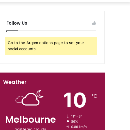
Follow Us
Go to the Arqam options page to set your
social accounts.
Weather
10
℃
Melbourne
11º - 8º
86%
0.89 km/h
Scattered Clouds