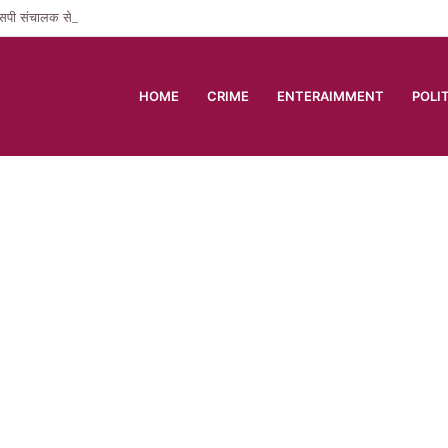
सपी संचालक से करीब सवा लाख की लूट, जांच में जुटी पुलिस
HOME
CRIME
ENTERAIMMENT
POLI