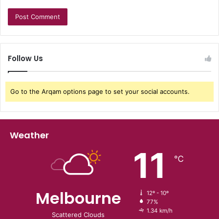
Follow Us
Go to the Arqam options page to set your social accounts.
Weather
11
℃
Melbourne
12º - 10º
77%
1.34 km/h
Scattered Clouds