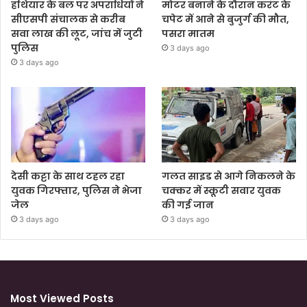
हथियार के बल पर अपराधियों ने
मोटर बनाने के दौरान करंट के
सीएसपी संचालक से करीब
चपेट में आने से बुजुर्ग की मौत,
सवा लाख की लूट, जांच में जुटी
पसरा मातम
पुलिस
3 days ago
3 days ago
देसी कट्टा के साथ टहल रहा
गलत साइड से आगे निकलने के
युवक गिरफ्तार, पुलिस ने भेजा
चक्कर में स्कूटी सवार युवक
जेल
की गई जान
3 days ago
3 days ago
Most Viewed Posts