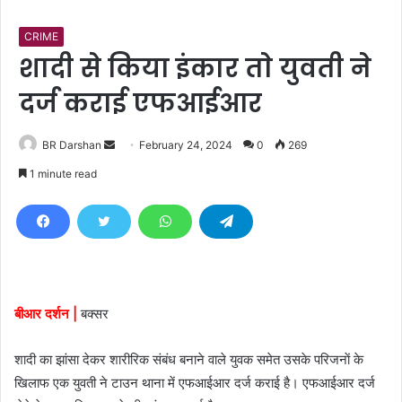
CRIME
शादी से किया इंकार ताे युवती ने
दर्ज कराई एफआईआर
BR Darshan
S
February 24, 2024
0
269
e
1 minute read
n
d
a
n
e
m
बीआर दर्शन |
बक्सर
a
i
शादी का झांसा देकर शारीरिक संबंध बनाने वाले युवक समेत उसके परिजनाें के
l
खिलाफ एक युवती ने टाउन थाना में एफआईआर दर्ज कराई है। एफआईआर दर्ज