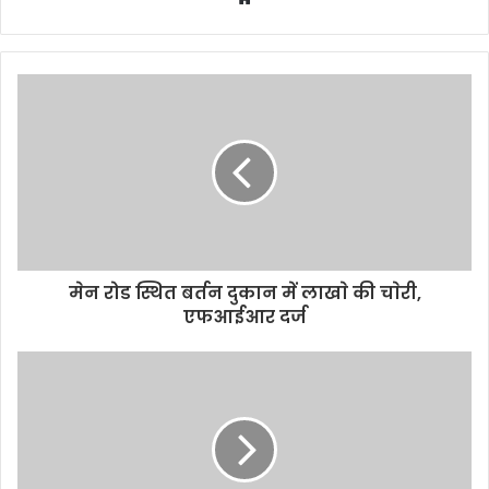
e
b
s
i
t
e
मेन रोड स्थित बर्तन दुकान में लाखाे की चाेरी,
एफआईआर दर्ज