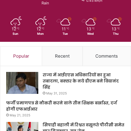
0.45 km/h
Rain
12
12
11
13
13
℃
℃
℃
℃
℃
Sun
Mon
Tue
Wed
Thu
Popular
Recent
Comments
राज्य में आईएएस अधिकारियों का हुआ
तबादला, बक्सर के नये डीएम बने विद्यानंद
सिंह
May 31, 2025
फर्जी प्रमाणपत्र से नौकरी करने वाले तीन शिक्षक बर्खास्त, दर्ज
होगी एफआईआर
May 21, 2025
सिपाही बहाली में रिश्वत वसूलते पीटीसी समेत
चार गिरफ्तार, गए जेल