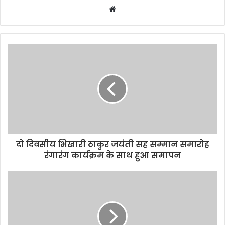
W
e
b
s
i
t
e
दो दिवसीय भिखारी ठाकुर जयंती सह सम्मान समारोह
रंगारंग कार्यक्रम के साथ हुआ समापन