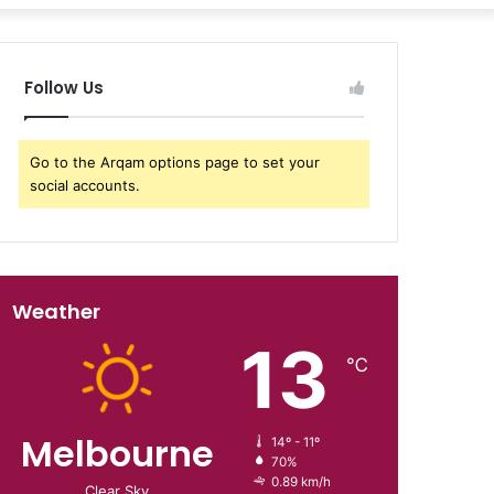
Follow Us
Go to the Arqam options page to set your
social accounts.
Weather
13
℃
Melbourne
14º - 11º
70%
0.89 km/h
Clear Sky