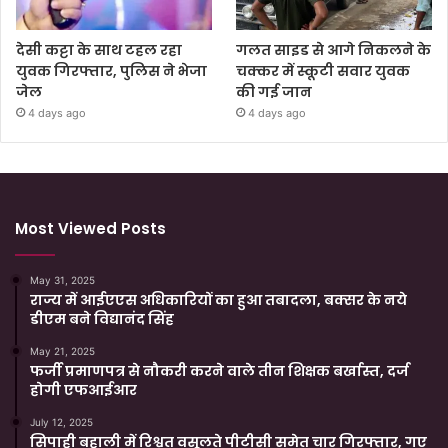
देसी कट्टा के साथ टहल रहा
गलत साइड से आगे निकलने के
युवक गिरफ्तार, पुलिस ने भेजा
चक्कर में स्कूटी सवार युवक
जेल
की गई जान
4 days ago
4 days ago
Most Viewed Posts
May 31, 2025
राज्य में आईएएस अधिकारियों का हुआ तबादला, बक्सर के नये
डीएम बने विद्यानंद सिंह
May 21, 2025
फर्जी प्रमाणपत्र से नौकरी करने वाले तीन शिक्षक बर्खास्त, दर्ज
होगी एफआईआर
July 12, 2025
सिपाही बहाली में रिश्वत वसूलते पीटीसी समेत चार गिरफ्तार, गए