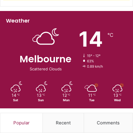
Weather
14
℃
Melbourne
15º - 12º
63%
0.89 km/h
Scattered Clouds
14
13
12
11
13
℃
℃
℃
℃
℃
Sat
Sun
Mon
Tue
Wed
Popular
Recent
Comments