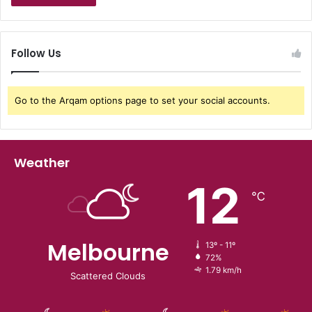
Follow Us
Go to the Arqam options page to set your social accounts.
Weather
12
℃
Melbourne
13º - 11º
72%
1.79 km/h
Scattered Clouds