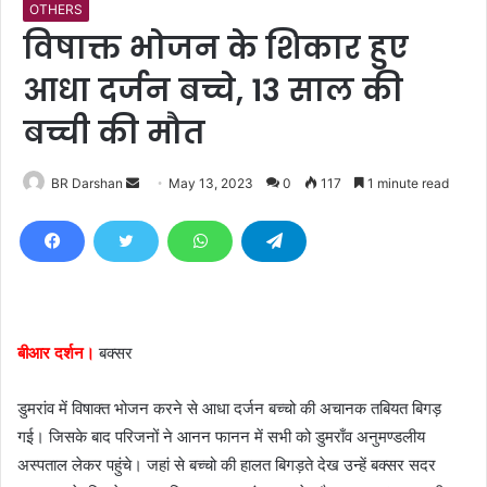
OTHERS
विषाक्त भोजन के शिकार हुए
आधा दर्जन बच्चे, 13 साल की
बच्ची की मौत
BR Darshan
S
May 13, 2023
0
117
1 minute read
e
n
d
a
n
e
बीआर दर्शन।
बक्सर
m
a
डुमरांव में विषाक्त भोजन करने से आधा दर्जन बच्चो की अचानक तबियत बिगड़
i
गई। जिसके बाद परिजनों ने आनन फानन में सभी को डुमराँव अनुमण्डलीय
l
अस्पताल लेकर पहुंचे। जहां से बच्चो की हालत बिगड़ते देख उन्हें बक्सर सदर