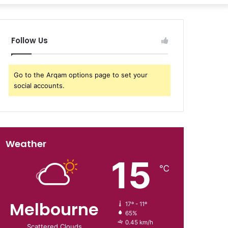
Follow Us
Go to the Arqam options page to set your
social accounts.
Weather
15
℃
Melbourne
17º - 11º
65%
0.45 km/h
Scattered Clouds