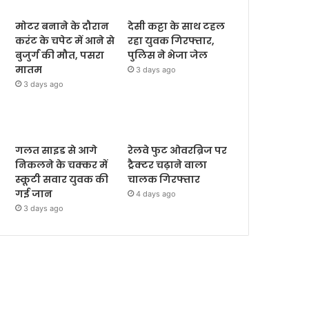
मोटर बनाने के दौरान
देसी कट्टा के साथ टहल
करंट के चपेट में आने से
रहा युवक गिरफ्तार,
बुजुर्ग की मौत, पसरा
पुलिस ने भेजा जेल
मातम
3 days ago
3 days ago
गलत साइड से आगे
रेलवे फुट ओवरब्रिज पर
निकलने के चक्कर में
ट्रैक्टर चढ़ाने वाला
स्कूटी सवार युवक की
चालक गिरफ्तार
गई जान
4 days ago
3 days ago