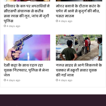
हथियार के बल पर अपराधियों ने
मोटर बनाने के दौरान करंट के
सीएसपी संचालक से करीब
चपेट में आने से बुजुर्ग की मौत,
सवा लाख की लूट, जांच में जुटी
पसरा मातम
पुलिस
4 days ago
4 days ago
देसी कट्टा के साथ टहल रहा
गलत साइड से आगे निकलने के
युवक गिरफ्तार, पुलिस ने भेजा
चक्कर में स्कूटी सवार युवक
जेल
की गई जान
4 days ago
4 days ago