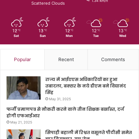
1.34 km/h
Scattered Clouds
12
13
12
12
13
℃
℃
℃
℃
℃
Sat
Sun
Mon
Tue
Wed
Popular
Recent
Comments
राज्य में आईएएस अधिकारियों का हुआ
तबादला, बक्सर के नये डीएम बने विद्यानंद
सिंह
May 31, 2025
फर्जी प्रमाणपत्र से नौकरी करने वाले तीन शिक्षक बर्खास्त, दर्ज
होगी एफआईआर
May 21, 2025
सिपाही बहाली में रिश्वत वसूलते पीटीसी समेत
चार गिरफ्तार, गए जेल