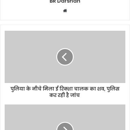
BR Darshan
W
e
b
s
i
t
e
पुलिया के नीचे मिला ई रिक्शा चालक का शव, पुलिस
कर रही है जांच