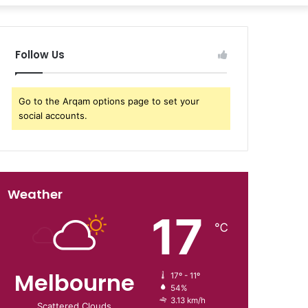
Follow Us
Go to the Arqam options page to set your
social accounts.
Weather
17
℃
Melbourne
17º - 11º
54%
3.13 km/h
Scattered Clouds