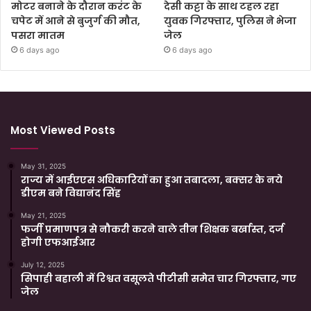
मोटर बनाने के दौरान करंट के
देसी कट्टा के साथ टहल रहा
चपेट में आने से बुजुर्ग की मौत,
युवक गिरफ्तार, पुलिस ने भेजा
पसरा मातम
जेल
6 days ago
6 days ago
Most Viewed Posts
May 31, 2025
राज्य में आईएएस अधिकारियों का हुआ तबादला, बक्सर के नये
डीएम बने विद्यानंद सिंह
May 21, 2025
फर्जी प्रमाणपत्र से नौकरी करने वाले तीन शिक्षक बर्खास्त, दर्ज
होगी एफआईआर
July 12, 2025
सिपाही बहाली में रिश्वत वसूलते पीटीसी समेत चार गिरफ्तार, गए
जेल