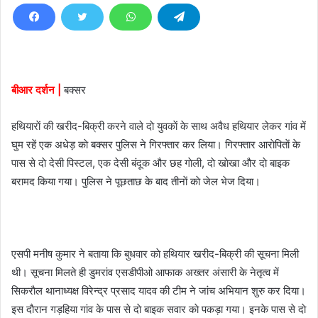
d
a
n
e
m
बीआर दर्शन |
बक्सर
a
i
हथियाराें की खरीद-बिक्री करने वाले दाे युवकाें के साथ अवैध हथियार लेकर गांव में
l
घुम रहें एक अधेड़ काे बक्सर पुलिस ने गिरफ्तार कर लिया। गिरफ्तार आराेपिताें के
पास से दाे देसी पिस्टल, एक देसी बंदूक और छह गाेली, दाे खाेखा और दाे बाइक
बरामद किया गया। पुलिस ने पूछताछ के बाद तीनाें काे जेल भेज दिया।
एसपी मनीष कुमार ने बताया कि बुधवार काे हथियार खरीद-बिक्री की सूचना मिली
थी। सूचना मिलते ही डुमरांव एसडीपीओ आफाक अख्तर अंसारी के नेतृत्व में
सिकराैल थानाध्यक्ष विरेन्द्र प्रसाद यादव की टीम ने जांच अभियान शुरु कर दिया।
इस दाैरान गड़हिया गांव के पास से दाे बाइक सवार काे पकड़ा गया। इनके पास से दाे