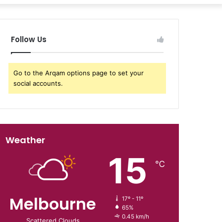
Follow Us
Go to the Arqam options page to set your
social accounts.
Weather
15
℃
Melbourne
17º - 11º
65%
0.45 km/h
Scattered Clouds