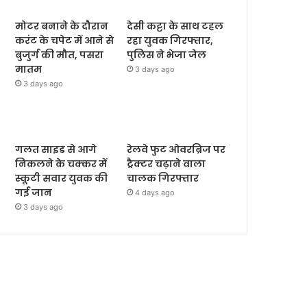
मोटर बनाने के दौरान
देसी कट्टा के साथ टहल
करंट के चपेट में आने से
रहा युवक गिरफ्तार,
बुजुर्ग की मौत, पसरा
पुलिस ने भेजा जेल
मातम
3 days ago
3 days ago
गलत साइड से आगे
रेलवे फुट ओवरब्रिज पर
निकलने के चक्कर में
ट्रैक्टर चढ़ाने वाला
स्कूटी सवार युवक की
चालक गिरफ्तार
गई जान
4 days ago
3 days ago