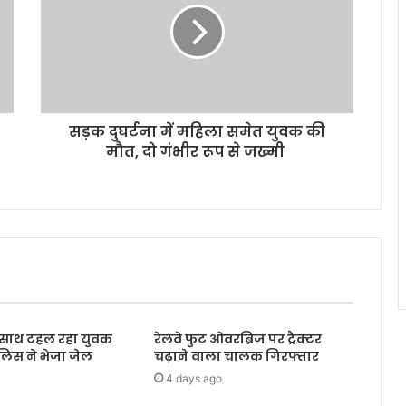
सड़क दुघर्टना में महिला समेत युवक की
मौत, दो गंभीर रूप से जख्मी
के साथ टहल रहा युवक
रेलवे फुट ओवरब्रिज पर ट्रैक्टर
ुलिस ने भेजा जेल
चढ़ाने वाला चालक गिरफ्तार
4 days ago