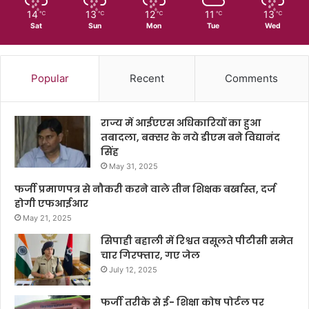
14
13
12
11
13
℃
℃
℃
℃
℃
Sat
Sun
Mon
Tue
Wed
Popular
Recent
Comments
राज्य में आईएएस अधिकारियों का हुआ
तबादला, बक्सर के नये डीएम बने विद्यानंद
सिंह
May 31, 2025
फर्जी प्रमाणपत्र से नौकरी करने वाले तीन शिक्षक बर्खास्त, दर्ज
होगी एफआईआर
May 21, 2025
सिपाही बहाली में रिश्वत वसूलते पीटीसी समेत
चार गिरफ्तार, गए जेल
July 12, 2025
फर्जी तरीके से ई- शिक्षा कोष पोर्टल पर