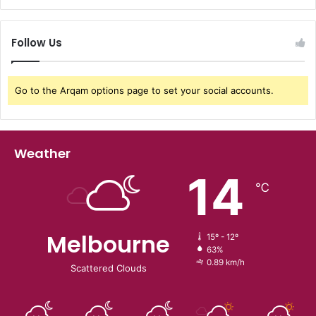
Follow Us
Go to the Arqam options page to set your social accounts.
Weather
14
℃
Melbourne
15º - 12º
63%
0.89 km/h
Scattered Clouds