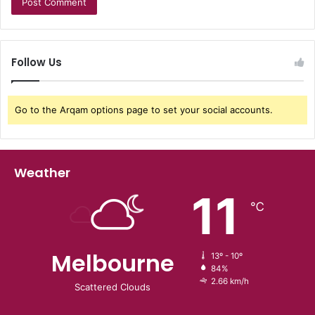
Follow Us
Go to the Arqam options page to set your social accounts.
Weather
11
℃
Melbourne
13º - 10º
84%
2.66 km/h
Scattered Clouds