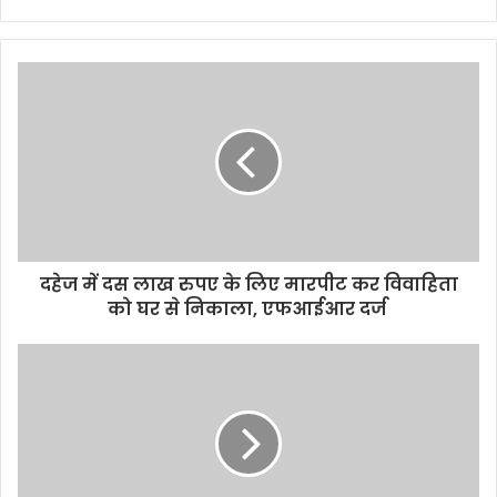
e
b
s
i
t
e
दहेज में दस लाख रुपए के लिए मारपीट कर विवाहिता
को घर से निकाला, एफआईआर दर्ज