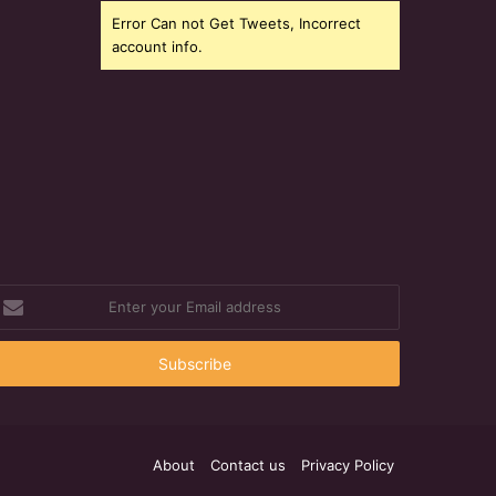
Error Can not Get Tweets, Incorrect
account info.
nter
our
mail
ddress
About
Contact us
Privacy Policy