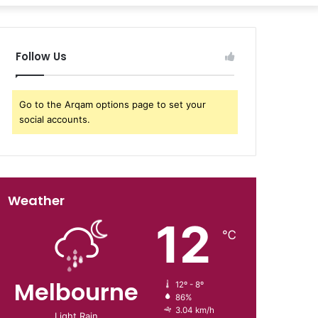
Follow Us
Go to the Arqam options page to set your
social accounts.
Weather
12
℃
Melbourne
12º - 8º
86%
3.04 km/h
Light Rain