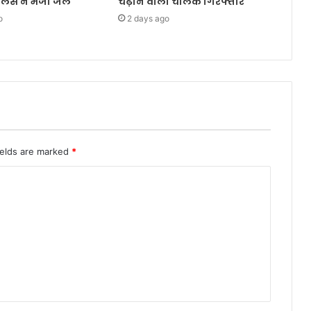
ुलिस ने भेजा जेल
चढ़ाने वाला चालक गिरफ्तार
o
2 days ago
ields are marked
*