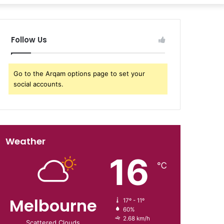
Follow Us
Go to the Arqam options page to set your
social accounts.
Weather
16
℃
Melbourne
17º - 11º
60%
2.68 km/h
Scattered Clouds