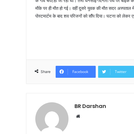
के गांव चपटही जा रहा था। तभी धनसोई-दिनारा पथ पर बाइक क
मौके पर ही मौत हो गई। वहीं दूसरे युवक की मौत सदर अस्पताल में
पोस्टमार्टम के बाद शव परिजनों को सौंप दिया। घटना को लेक
Facebook
Twitter
Share
BR Darshan
W
e
b