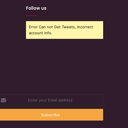
Follow us
Error Can not Get Tweets, Incorrect
account info.
nter
our
mail
ddress