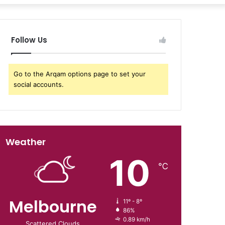
Follow Us
Go to the Arqam options page to set your
social accounts.
Weather
10
℃
Melbourne
11º - 8º
86%
0.89 km/h
Scattered Clouds