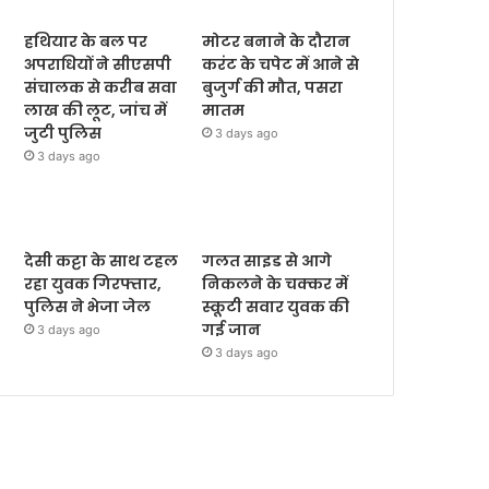
हथियार के बल पर
मोटर बनाने के दौरान
अपराधियों ने सीएसपी
करंट के चपेट में आने से
संचालक से करीब सवा
बुजुर्ग की मौत, पसरा
लाख की लूट, जांच में
मातम
जुटी पुलिस
3 days ago
3 days ago
देसी कट्टा के साथ टहल
गलत साइड से आगे
रहा युवक गिरफ्तार,
निकलने के चक्कर में
पुलिस ने भेजा जेल
स्कूटी सवार युवक की
गई जान
3 days ago
3 days ago