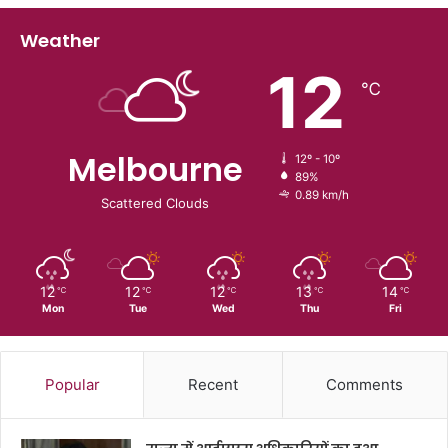
Weather
12
℃
Melbourne
12º - 10º
89%
0.89 km/h
Scattered Clouds
12
12
12
13
14
℃
℃
℃
℃
℃
Mon
Tue
Wed
Thu
Fri
Popular
Recent
Comments