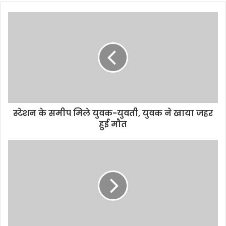
b
s
i
t
e
स्टेशन के समीप मिले युवक-युवती, युवक ने खाया जहर
हुई माैत