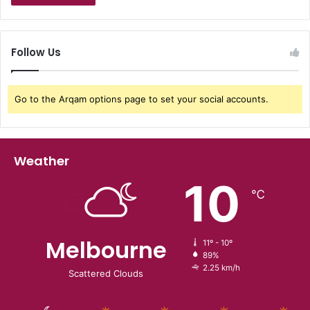
Follow Us
Go to the Arqam options page to set your social accounts.
Weather
10
℃
Melbourne
11º - 10º
89%
2.25 km/h
Scattered Clouds