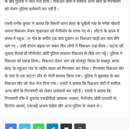
के बाद पुलिस ने जेल भेज दिया। पिकअप चाेरी में शामिल अन्य चाेराें के गिरफ्तारी
काे लेकर पुलिस छापेमारी कर रही है।
एसपी मनीष कुमार ने बताया कि सिमरी थाना क्षेत्र के दुबाैली गांव के गणेश चाैधरी
अपना पिकअप लेकर शुक्रवार काे नैनीजाेर के तरफ गए थे। लाैटने के क्रम में
संध्या में महुअार गांव के समीप एक चाय दुकान पर पिकअप खड़ी कर चाय पीने
चले गए। उसी दाैरान बाइक पर सवार तीन लाेगाें ने पिकअप उड़ा लिया। घटना की
सूचना मिलते ही नाैनीजाेर ओपी पुलिस तत्काल पिकअप के पीछे लग गई। पुलिस ने
पिकअप काे पकड़ लिया। पिकअप लेकर भाग रहे भाेजपुर जिला के शाहपुर थाना
क्षेत्र के महुआर गांव के संदीप यादव काे गिरफ्तार कर लिया। गिरफ्तार पिकअप चाेर
के पास से एक कट्टा और दाे गाेली बरामद किया गया। पुलिस ने पूछताछ के बाद
पिकअप चाेर काे जेल भेज दिया गया। एसपी ने बताया कि पिकअप चाेरी में शामिल
अन्य चाेराें के गिरफ्तारी काे लेकर छापेमारी कर रही है। एसपी ने बताया कि
गिरफ्तारी टीम में डुमरांव एसडीपीओ आफाक अख्तर, नैनीजाेर ओपी प्रभारी माे.
फिराेज आलम, एसआई अजय पांडेय और अन्य पुलिस के जवान थे।
WhatsApp
Telegram
Share via Email
Print