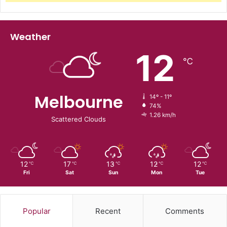
Weather
12
℃
Melbourne
14º - 11º
74%
1.26 km/h
Scattered Clouds
12
17
13
12
12
℃
℃
℃
℃
℃
Fri
Sat
Sun
Mon
Tue
Popular
Recent
Comments