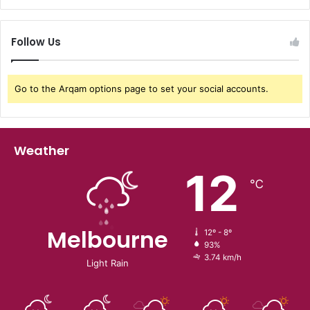
Follow Us
Go to the Arqam options page to set your social accounts.
Weather
12
℃
Melbourne
12º - 8º
93%
3.74 km/h
Light Rain