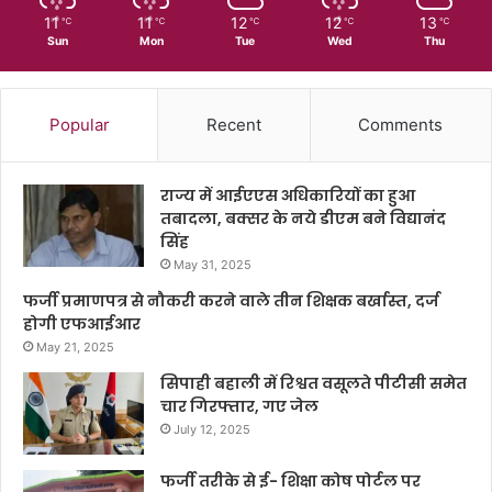
11
11
12
12
13
℃
℃
℃
℃
℃
Sun
Mon
Tue
Wed
Thu
Popular
Recent
Comments
राज्य में आईएएस अधिकारियों का हुआ
तबादला, बक्सर के नये डीएम बने विद्यानंद
सिंह
May 31, 2025
फर्जी प्रमाणपत्र से नौकरी करने वाले तीन शिक्षक बर्खास्त, दर्ज
होगी एफआईआर
May 21, 2025
सिपाही बहाली में रिश्वत वसूलते पीटीसी समेत
चार गिरफ्तार, गए जेल
July 12, 2025
फर्जी तरीके से ई- शिक्षा कोष पोर्टल पर