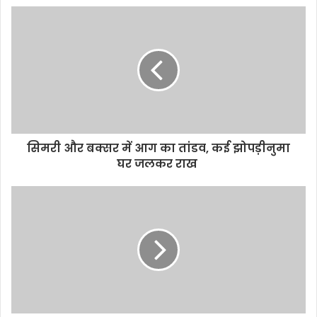
s
i
t
e
सिमरी और बक्सर में आग का तांडव, कई झोपड़ीनुमा
घर जलकर राख