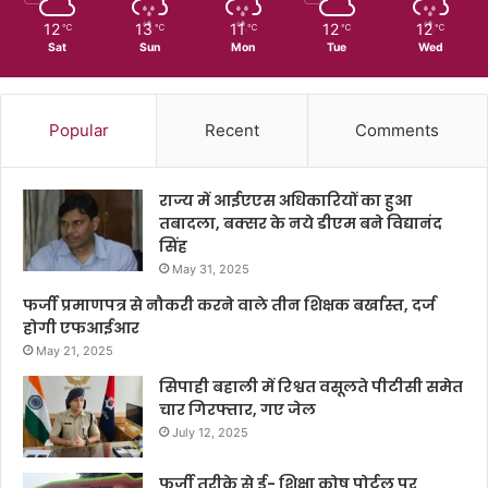
12
13
11
12
12
℃
℃
℃
℃
℃
Sat
Sun
Mon
Tue
Wed
Popular
Recent
Comments
राज्य में आईएएस अधिकारियों का हुआ
तबादला, बक्सर के नये डीएम बने विद्यानंद
सिंह
May 31, 2025
फर्जी प्रमाणपत्र से नौकरी करने वाले तीन शिक्षक बर्खास्त, दर्ज
होगी एफआईआर
May 21, 2025
सिपाही बहाली में रिश्वत वसूलते पीटीसी समेत
चार गिरफ्तार, गए जेल
July 12, 2025
फर्जी तरीके से ई- शिक्षा कोष पोर्टल पर