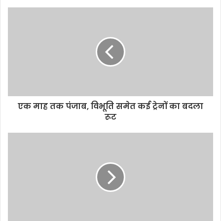
s
i
t
e
एक माह तक पंजाब, विभूति समेत कई ट्रेनों का बदला
रूट