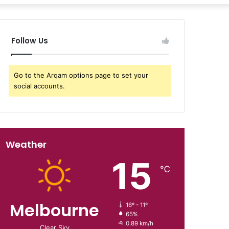
Follow Us
Go to the Arqam options page to set your
social accounts.
Weather
15
℃
Melbourne
16º - 11º
65%
0.89 km/h
Clear Sky