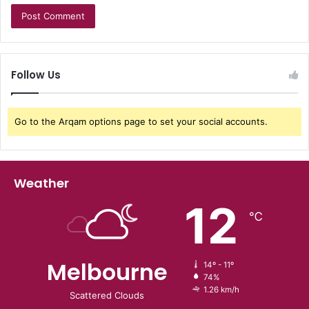
Follow Us
Go to the Arqam options page to set your social accounts.
Weather
12
℃
Melbourne
14º - 11º
74%
1.26 km/h
Scattered Clouds