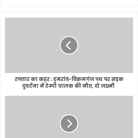
e
b
s
i
t
e
रफ्तार का कहर : डुमरांव-विक्रमगंज पथ पर सड़क
दुघर्टना में टेम्पो चालक की मौत, दो जख्मी